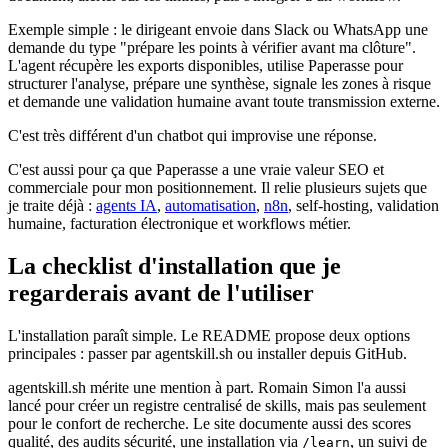
Exemple simple : le dirigeant envoie dans Slack ou WhatsApp une
demande du type "prépare les points à vérifier avant ma clôture".
L'agent récupère les exports disponibles, utilise Paperasse pour
structurer l'analyse, prépare une synthèse, signale les zones à risque
et demande une validation humaine avant toute transmission externe.
C'est très différent d'un chatbot qui improvise une réponse.
C'est aussi pour ça que Paperasse a une vraie valeur SEO et
commerciale pour mon positionnement. Il relie plusieurs sujets que
je traite déjà :
agents IA
,
automatisation
,
n8n
, self-hosting, validation
humaine, facturation électronique et workflows métier.
La checklist d'installation que je
regarderais avant de l'utiliser
L'installation paraît simple. Le README propose deux options
principales : passer par agentskill.sh ou installer depuis GitHub.
agentskill.sh mérite une mention à part. Romain Simon l'a aussi
lancé pour créer un registre centralisé de skills, mais pas seulement
pour le confort de recherche. Le site documente aussi des scores
qualité, des audits sécurité, une installation via
, un suivi de
/learn