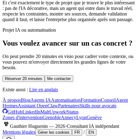
Et c'est exactement le type de projet que je trouve le plus intéressant
: pas de l'IA décorative, mais un agent qui entre dans le travail réel,
respecte les contraintes, montre ses sources, demande validation
quand il faut, et laisse l'entreprise plus organisée après son passage.
Projet IA ou automatisation
Vous voulez avancer sur un cas concret ?
On peut prendre 20 minutes en visio pour cadrer votre contexte, ou
vous pouvez m'envoyer directement les grandes lignes de votre
besoin.
Réserver 20 minutes
Me contacter
Existe aussi :
Lire en anglais
À propos
Blog
Agents IA
Automatisation
Formation
Conseil
Agent
Hermes
Assistant OpenClaw
Partenaires
Skills pour avocats
GitHub
LinkedIn
Malt
Upwork
|
Status
Zones d'intervention
Grenoble
Annecy
Lyon
Genève
Gauthier Huguenin —
2026
·
Consultant IA indépendant
Mentions légales
/
Gérer les cookies
FR
EN