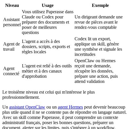
Niveau
Usage
Exemple
Vous utilisez Paperasse dans
Claude ou Codex pour
Un dirigeant demande une
Assistant
préparer des documents et
revue de pièces avant le
personnel
poser de meilleures
rendez-vous comptable
questions
Codex lit un export,
L'agent a accès à des
Agent de
applique un skill, génère
dossiers, scripts, exports et
travail
une synthèse et signale les
règles locales
incertitudes
OpenClaw ou Hermes
L'agent est relié à des outils
reçoit une demande,
Agent
métier et à des canaux
récupère les données,
connecté
d'approbation
prépare une action, puis
attend validation
Le troisième niveau est celui qui m'intéresse le plus
professionnellement.
Un
assistant OpenClaw
ou un
agent Hermes
peut devenir beaucoup
plus utile quand il ne se contente pas de répondre en langage naturel.
Avec un skill comme Paperasse, il peut comprendre un contexte
administratif français, poser les bonnes questions, préparer un
document, alerter sur les limites, puis s'intégrer à un workflow.