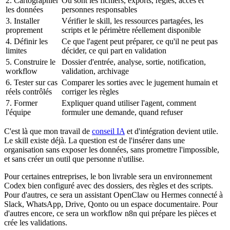
2. Cartographier
Où sont les fichiers, exports, règles, accès et
les données
personnes responsables
3. Installer
Vérifier le skill, les ressources partagées, les
proprement
scripts et le périmètre réellement disponible
4. Définir les
Ce que l'agent peut préparer, ce qu'il ne peut pas
limites
décider, ce qui part en validation
5. Construire le
Dossier d'entrée, analyse, sortie, notification,
workflow
validation, archivage
6. Tester sur cas
Comparer les sorties avec le jugement humain et
réels contrôlés
corriger les règles
7. Former
Expliquer quand utiliser l'agent, comment
l'équipe
formuler une demande, quand refuser
C'est là que mon travail de
conseil IA
et d'intégration devient utile.
Le skill existe déjà. La question est de l'insérer dans une
organisation sans exposer les données, sans promettre l'impossible,
et sans créer un outil que personne n'utilise.
Pour certaines entreprises, le bon livrable sera un environnement
Codex bien configuré avec des dossiers, des règles et des scripts.
Pour d'autres, ce sera un assistant OpenClaw ou Hermes connecté à
Slack, WhatsApp, Drive, Qonto ou un espace documentaire. Pour
d'autres encore, ce sera un workflow n8n qui prépare les pièces et
crée les validations.