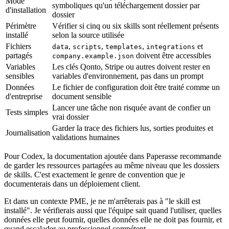
Mode
symboliques qu'un téléchargement dossier par
d'installation
dossier
Périmètre
Vérifier si cinq ou six skills sont réellement présents
installé
selon la source utilisée
Fichiers
,
,
,
et
data
scripts
templates
integrations
partagés
doivent être accessibles
company.example.json
Variables
Les clés Qonto, Stripe ou autres doivent rester en
sensibles
variables d'environnement, pas dans un prompt
Données
Le fichier de configuration doit être traité comme un
d'entreprise
document sensible
Lancer une tâche non risquée avant de confier un
Tests simples
vrai dossier
Garder la trace des fichiers lus, sorties produites et
Journalisation
validations humaines
Pour Codex, la documentation ajoutée dans Paperasse recommande
de garder les ressources partagées au même niveau que les dossiers
de skills. C'est exactement le genre de convention que je
documenterais dans un déploiement client.
Et dans un contexte PME, je ne m'arrêterais pas à "le skill est
installé". Je vérifierais aussi que l'équipe sait quand l'utiliser, quelles
données elle peut fournir, quelles données elle ne doit pas fournir, et
quand escalader au professionnel compétent.