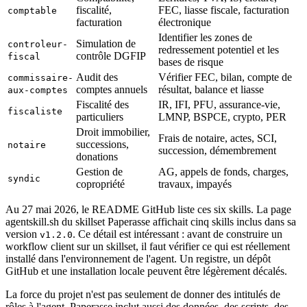
fiscalité,
FEC, liasse fiscale, facturation
comptable
facturation
électronique
Identifier les zones de
Simulation de
controleur-
redressement potentiel et les
contrôle DGFIP
fiscal
bases de risque
Audit des
Vérifier FEC, bilan, compte de
commissaire-
comptes annuels
résultat, balance et liasse
aux-comptes
Fiscalité des
IR, IFI, PFU, assurance-vie,
fiscaliste
particuliers
LMNP, BSPCE, crypto, PER
Droit immobilier,
Frais de notaire, actes, SCI,
successions,
notaire
succession, démembrement
donations
Gestion de
AG, appels de fonds, charges,
syndic
copropriété
travaux, impayés
Au 27 mai 2026, le README GitHub liste ces six skills. La page
agentskill.sh du skillset Paperasse affichait cinq skills inclus dans sa
version
. Ce détail est intéressant : avant de construire un
v1.2.0
workflow client sur un skillset, il faut vérifier ce qui est réellement
installé dans l'environnement de l'agent. Un registre, un dépôt
GitHub et une installation locale peuvent être légèrement décalés.
La force du projet n'est pas seulement de donner des intitulés de
rôles à l'agent. Paperasse inclut aussi des données, des scripts, des