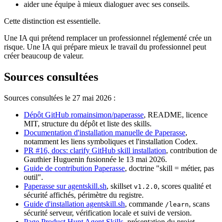
aider une équipe à mieux dialoguer avec ses conseils.
Cette distinction est essentielle.
Une IA qui prétend remplacer un professionnel réglementé crée un
risque. Une IA qui prépare mieux le travail du professionnel peut
créer beaucoup de valeur.
Sources consultées
Sources consultées le 27 mai 2026 :
Dépôt GitHub romainsimon/paperasse
, README, licence
MIT, structure du dépôt et liste des skills.
Documentation d'installation manuelle de Paperasse
,
notamment les liens symboliques et l'installation Codex.
PR #16, docs: clarify GitHub skill installation
, contribution de
Gauthier Huguenin fusionnée le 13 mai 2026.
Guide de contribution Paperasse
, doctrine "skill = métier, pas
outil".
Paperasse sur agentskill.sh
, skillset
, scores qualité et
v1.2.0
sécurité affichés, périmètre du registre.
Guide d'installation agentskill.sh
, commande
, scans
/learn
sécurité serveur, vérification locale et suivi de version.
Page Product Hunt Agent Skills
, présentation du projet