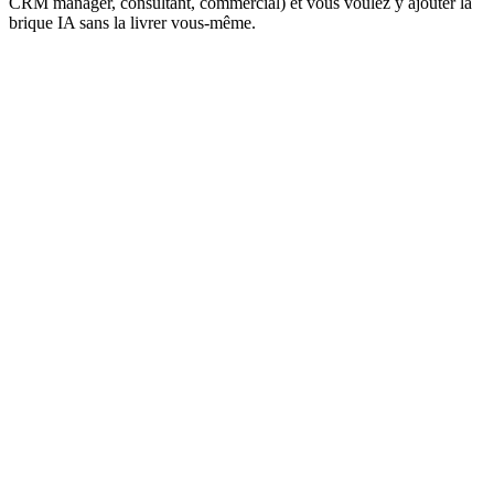
CRM manager, consultant, commercial) et vous voulez y ajouter la
brique IA sans la livrer vous-même.