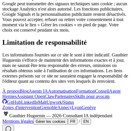
Google peut transmettre des signaux techniques sans cookie ; aucun
stockage Analytics n'est alors autorisé. Les fonctions publicitaires,
Google Signals et la personnalisation publicitaire restent désactivés.
Vous pouvez accepter, refuser ou retirer votre consentement à tout
moment via le lien « Gérer les cookies » en pied de page. Votre
choix est conservé pendant six mois.
Limitation de responsabilité
Les informations fournies sur ce site le sont à titre indicatif. Gauthier
Huguenin s'efforce de maintenir des informations exactes et à jour,
mais ne saurait être tenu responsable des erreurs, omissions ou
résultats obtenus suite à l'utilisation de ces informations. Les liens
externes présents sur ce site ne sauraient engager la responsabilité de
l'éditeur quant au contenu des sites vers lesquels ils renvoient.
À propos
Blog
Agents IA
Automatisation
Formation
Conseil
Agent
Hermes
Assistant OpenClaw
Partenaires
Skills pour avocats
GitHub
LinkedIn
Malt
Upwork
|
Status
Zones d'intervention
Grenoble
Annecy
Lyon
Genève
Gauthier Huguenin —
2026
·
Consultant IA indépendant
Mentions légales
/
Gérer les cookies
FR
EN