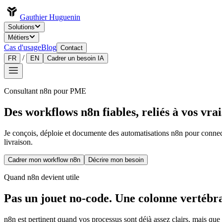
Gauthier Huguenin
Solutions
Métiers
Cas d'usage
Blog
Contact
/
FR
EN
Cadrer un besoin IA
Consultant n8n pour PME
Des workflows n8n fiables, reliés à vos vrais
Je conçois, déploie et documente des automatisations n8n pour connect
livraison.
Cadrer mon workflow n8n
Décrire mon besoin
Quand n8n devient utile
Pas un jouet no-code. Une colonne vertébra
n8n est pertinent quand vos processus sont déjà assez clairs, mais que 