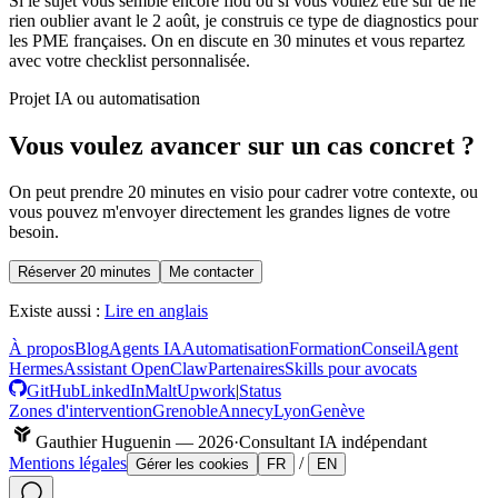
Si le sujet vous semble encore flou ou si vous voulez être sûr de ne
rien oublier avant le 2 août, je construis ce type de diagnostics pour
les PME françaises. On en discute en 30 minutes et vous repartez
avec votre checklist personnalisée.
Projet IA ou automatisation
Vous voulez avancer sur un cas concret ?
On peut prendre 20 minutes en visio pour cadrer votre contexte, ou
vous pouvez m'envoyer directement les grandes lignes de votre
besoin.
Réserver 20 minutes
Me contacter
Existe aussi :
Lire en anglais
À propos
Blog
Agents IA
Automatisation
Formation
Conseil
Agent
Hermes
Assistant OpenClaw
Partenaires
Skills pour avocats
GitHub
LinkedIn
Malt
Upwork
|
Status
Zones d'intervention
Grenoble
Annecy
Lyon
Genève
Gauthier Huguenin —
2026
·
Consultant IA indépendant
Mentions légales
/
Gérer les cookies
FR
EN